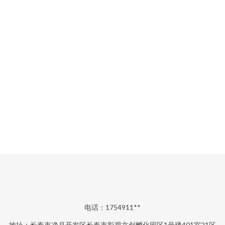
电话：1754911**
地址：长春市净月开发区长春市影视文创孵化园区1号楼401室21区