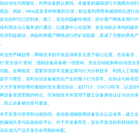
加自动化与智能化，利用设备默认密码、未修复的漏洞进行大规模自动扫
感染。例如，Mirai及其变种病毒的出现，标志着利用简单漏洞组合进行
攻击的时代已经到来。第三，攻击的隐蔽性增强，部分僵尸网络采用P2P
或利用合法云服务进行通信，以逃避中心化侦测。攻击动机从单纯的破坏
经济利益驱动，例如利用僵尸网络进行挖矿或勒索，形成了完整的黑色产
。
对这些严峻趋势，网络技术的开发必须将安全置于核心位置。在设备层，
行‘安全设计’原则，强制设备具备唯一强密码、安全启动机制和自动安全
功能。在网络层，需要加强异常流量监测与行为分析技术，利用人工智能
器学习模型，实时识别设备被控后产生的微小行为异常。在协议与标准层
大力开发和部署轻量级的安全通信协议，如DTLS、OSCORE等，以适应
网设备资源受限的特点。区块链技术有望用于建立设备身份认证与信任体
，防止设备被仿冒与篡改。
术开发需与管理和法规协同。推动形成物联网设备安全认证体系，建立全
的漏洞共享与应急响应平台。对于开发者而言，安全开发流程和持续的安
试应成为产品开发生命周期的标配。