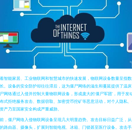
着智能家居、工业物联网和智慧城市的快速发展，物联网设备数量呈指数
长。设备的安全防护却往往滞后，这为僵尸网络的滋生和蔓延提供了温床
尸网络通过入侵并控制大量物联网设备，形成庞大的‘僵尸军团’，用于发
布式拒绝服务攻击、数据窃取、加密货币挖矿等恶意活动，对个人隐私、
资产乃至国家安全构成严重威胁。
前，僵尸网络入侵物联网设备呈现几大明显趋势。攻击目标日益广泛，从
的路由器、摄像头，扩展到智能电视、冰箱、门锁甚至医疗设备。攻击手